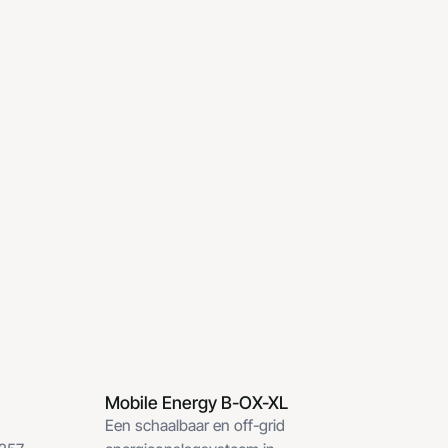
Mobile Energy B-OX-XL
Energy B-OX-XL Off-grid
Een schaalbaar en off-grid