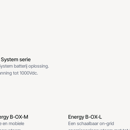
System serie
System Serie
stem batterij oplossing.
nning tot 1000Vdc.
ergy B-OX-M
Energy B-OX-L
ergy B-OX-M Off-grid
Energy B-OX-L Grid
le en mobiele
Een schaalbaar on-grid