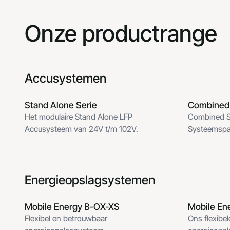
Onze productrange
Accusystemen
Stand Alone Serie
Combined 
SA Serie
Combined 
Het modulaire Stand Alone LFP
Combined Sy
Accusysteem van 24V t/m 102V.
Systeemspa
Energieopslagsystemen
Mobile Energy B-OX-XS
Mobile En
Mobile Energy B-OX-XS
Mobile En
Flexibel en betrouwbaar
Ons flexibe