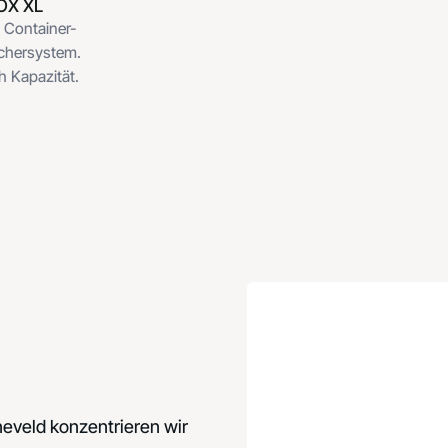
OX XL
s Container-
ichersystem.
 Kapazität.
neveld konzentrieren wir